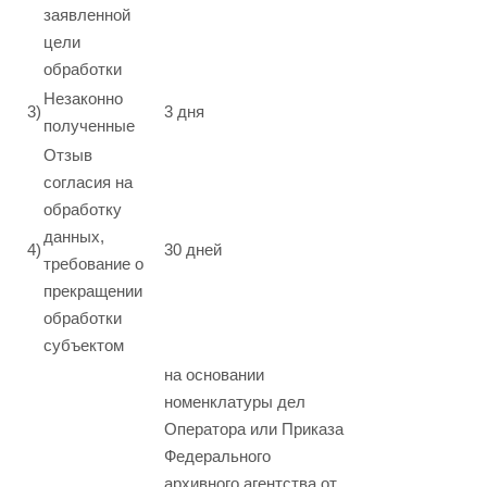
заявленной
цели
обработки
Незаконно
3)
3 дня
полученные
Отзыв
согласия на
обработку
данных,
4)
30 дней
требование о
прекращении
обработки
субъектом
на основании
номенклатуры дел
Оператора или Приказа
Федерального
архивного агентства от